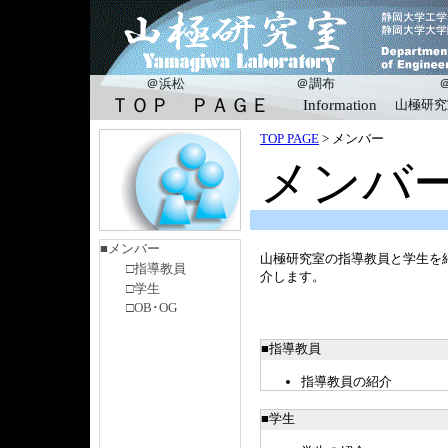
＠浜松
＠調布
ＴＯＰ ＰＡＧＥ
Information
山極研究
TOP PAGE
> メンバー
メンバ
■メンバー
山極研究室の指導教員と学生を
□指導教員
介します。
□学生
□OB･OG
■指導教員
指導教員の紹介
■学生